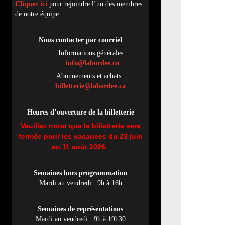
Cliquez ici
pour rejoindre l’un des membres
de notre équipe.
Nous contacter par
cou
rriel
Informations générales
:
info@labordee.ca
Abonnements et achats :
billetterie@labordee.ca
Heures d’ouverture de la billetterie
Veuillez noter que la billetterie sera
fermée pour les vacances du 23 juin
au 11 août 2026.
Semaines hors programmation
Mardi au vendredi : 9h à 16h
Semaines de représentations
Mardi au vendredi : 9h à 19h30