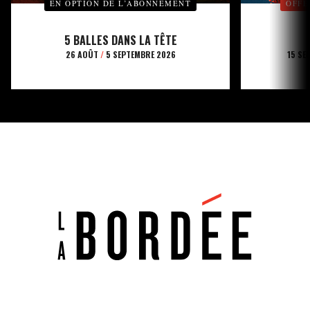
EN OPTION DE L’ABONNEMENT
OFFE
5 BALLES DANS LA TÊTE
26 AOÛT
/
5 SEPTEMBRE 2026
15 SE